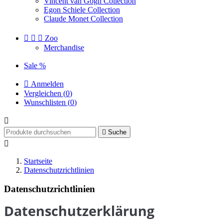
Vincent van Gogh Collection
Egon Schiele Collection
Claude Monet Collection



Zoo
Merchandise
Sale %

Anmelden
Vergleichen (
0
)
Wunschlisten (
0
)


Suche

Startseite
Datenschutzrichtlinien
Datenschutzrichtlinien
Datenschutzerklärung