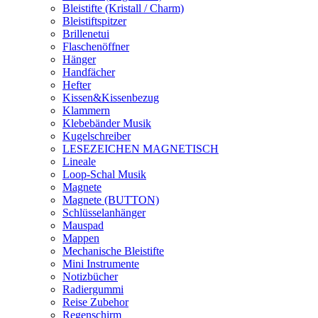
Bleistifte (Kristall / Charm)
Bleistiftspitzer
Brillenetui
Flaschenöffner
Hänger
Handfächer
Hefter
Kissen&Kissenbezug
Klammern
Klebebänder Musik
Kugelschreiber
LESEZEICHEN MAGNETISCH
Lineale
Loop-Schal Musik
Magnete
Magnete (BUTTON)
Schlüsselanhänger
Mauspad
Mappen
Mechanische Bleistifte
Mini Instrumente
Notizbücher
Radiergummi
Reise Zubehor
Regenschirm