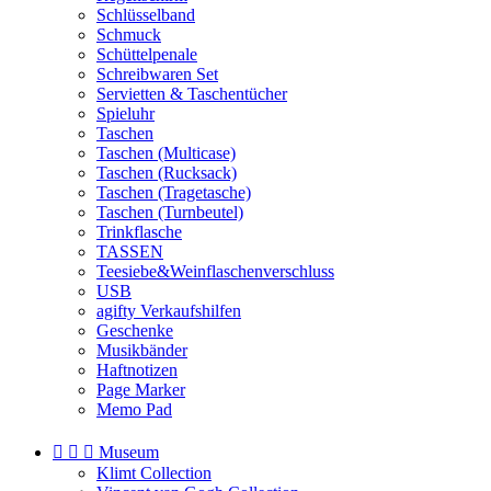
Schlüsselband
Schmuck
Schüttelpenale
Schreibwaren Set
Servietten & Taschentücher
Spieluhr
Taschen
Taschen (Multicase)
Taschen (Rucksack)
Taschen (Tragetasche)
Taschen (Turnbeutel)
Trinkflasche
TASSEN
Teesiebe&Weinflaschenverschluss
USB
agifty Verkaufshilfen
Geschenke
Musikbänder
Haftnotizen
Page Marker
Memo Pad



Museum
Klimt Collection