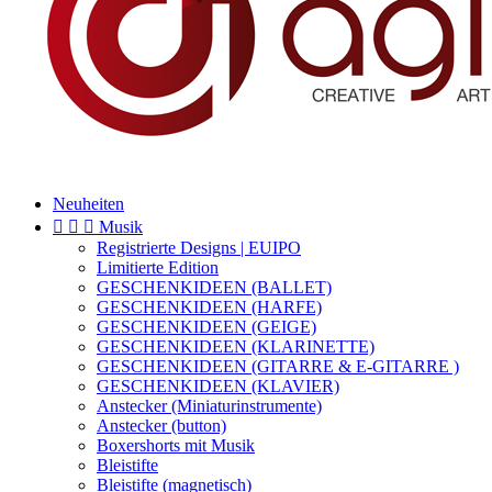
Neuheiten



Musik
Registrierte Designs | EUIPO
Limitierte Edition
GESCHENKIDEEN (BALLET)
GESCHENKIDEEN (HARFE)
GESCHENKIDEEN (GEIGE)
GESCHENKIDEEN (KLARINETTE)
GESCHENKIDEEN (GITARRE & E-GITARRE )
GESCHENKIDEEN (KLAVIER)
Anstecker (Miniaturinstrumente)
Anstecker (button)
Boxershorts mit Musik
Bleistifte
Bleistifte (magnetisch)