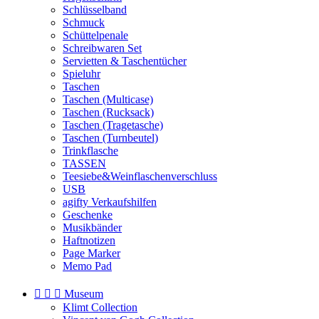
Schlüsselband
Schmuck
Schüttelpenale
Schreibwaren Set
Servietten & Taschentücher
Spieluhr
Taschen
Taschen (Multicase)
Taschen (Rucksack)
Taschen (Tragetasche)
Taschen (Turnbeutel)
Trinkflasche
TASSEN
Teesiebe&Weinflaschenverschluss
USB
agifty Verkaufshilfen
Geschenke
Musikbänder
Haftnotizen
Page Marker
Memo Pad



Museum
Klimt Collection