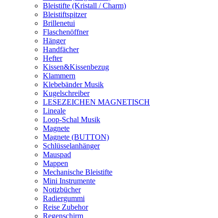
Bleistifte (Kristall / Charm)
Bleistiftspitzer
Brillenetui
Flaschenöffner
Hänger
Handfächer
Hefter
Kissen&Kissenbezug
Klammern
Klebebänder Musik
Kugelschreiber
LESEZEICHEN MAGNETISCH
Lineale
Loop-Schal Musik
Magnete
Magnete (BUTTON)
Schlüsselanhänger
Mauspad
Mappen
Mechanische Bleistifte
Mini Instrumente
Notizbücher
Radiergummi
Reise Zubehor
Regenschirm