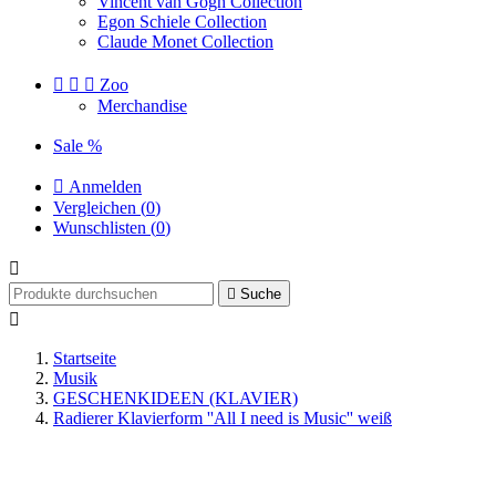
Vincent van Gogh Collection
Egon Schiele Collection
Claude Monet Collection



Zoo
Merchandise
Sale %

Anmelden
Vergleichen (
0
)
Wunschlisten (
0
)


Suche

Startseite
Musik
GESCHENKIDEEN (KLAVIER)
Radierer Klavierform ''All I need is Music'' weiß