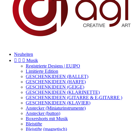
Neuheiten



Musik
Registrierte Designs | EUIPO
Limitierte Edition
GESCHENKIDEEN (BALLET)
GESCHENKIDEEN (HARFE)
GESCHENKIDEEN (GEIGE)
GESCHENKIDEEN (KLARINETTE)
GESCHENKIDEEN (GITARRE & E-GITARRE )
GESCHENKIDEEN (KLAVIER)
Anstecker (Miniaturinstrumente)
Anstecker (button)
Boxershorts mit Musik
Bleistifte
Bleistifte (magnetisch)