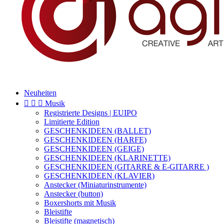
Neuheiten



Musik
Registrierte Designs | EUIPO
Limitierte Edition
GESCHENKIDEEN (BALLET)
GESCHENKIDEEN (HARFE)
GESCHENKIDEEN (GEIGE)
GESCHENKIDEEN (KLARINETTE)
GESCHENKIDEEN (GITARRE & E-GITARRE )
GESCHENKIDEEN (KLAVIER)
Anstecker (Miniaturinstrumente)
Anstecker (button)
Boxershorts mit Musik
Bleistifte
Bleistifte (magnetisch)