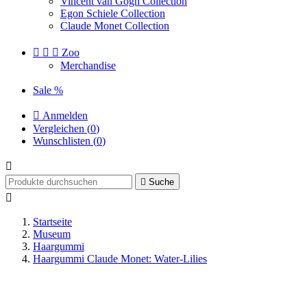
Vincent van Gogh Collection
Egon Schiele Collection
Claude Monet Collection



Zoo
Merchandise
Sale %

Anmelden
Vergleichen (
0
)
Wunschlisten (
0
)


Suche

Startseite
Museum
Haargummi
Haargummi Claude Monet: Water-Lilies