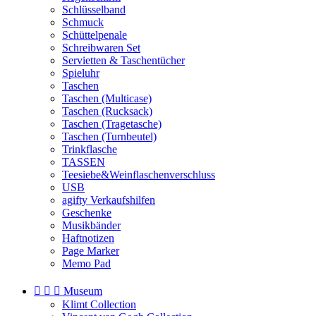
Schlüsselband
Schmuck
Schüttelpenale
Schreibwaren Set
Servietten & Taschentücher
Spieluhr
Taschen
Taschen (Multicase)
Taschen (Rucksack)
Taschen (Tragetasche)
Taschen (Turnbeutel)
Trinkflasche
TASSEN
Teesiebe&Weinflaschenverschluss
USB
agifty Verkaufshilfen
Geschenke
Musikbänder
Haftnotizen
Page Marker
Memo Pad



Museum
Klimt Collection