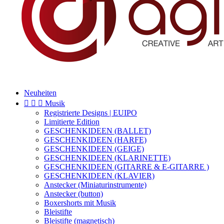
Neuheiten



Musik
Registrierte Designs | EUIPO
Limitierte Edition
GESCHENKIDEEN (BALLET)
GESCHENKIDEEN (HARFE)
GESCHENKIDEEN (GEIGE)
GESCHENKIDEEN (KLARINETTE)
GESCHENKIDEEN (GITARRE & E-GITARRE )
GESCHENKIDEEN (KLAVIER)
Anstecker (Miniaturinstrumente)
Anstecker (button)
Boxershorts mit Musik
Bleistifte
Bleistifte (magnetisch)