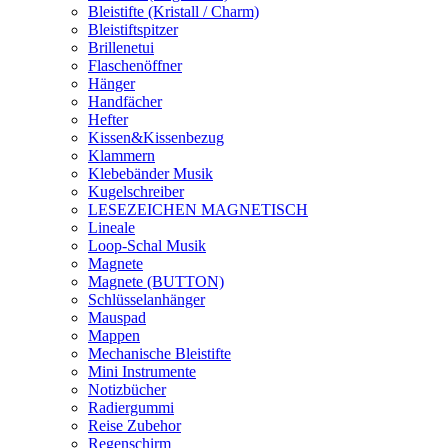
Bleistifte (Kristall / Charm)
Bleistiftspitzer
Brillenetui
Flaschenöffner
Hänger
Handfächer
Hefter
Kissen&Kissenbezug
Klammern
Klebebänder Musik
Kugelschreiber
LESEZEICHEN MAGNETISCH
Lineale
Loop-Schal Musik
Magnete
Magnete (BUTTON)
Schlüsselanhänger
Mauspad
Mappen
Mechanische Bleistifte
Mini Instrumente
Notizbücher
Radiergummi
Reise Zubehor
Regenschirm