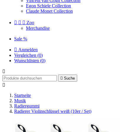
Vincent van Gogh Collection
Egon Schiele Collection
Claude Monet Collection



Zoo
Merchandise
Sale %

Anmelden
Vergleichen (
0
)
Wunschlisten (
0
)


Suche

Startseite
Musik
Radiergummi
Radierer Violinschlüssel weiß (10er / Set)