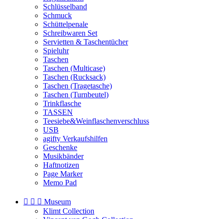
Schlüsselband
Schmuck
Schüttelpenale
Schreibwaren Set
Servietten & Taschentücher
Spieluhr
Taschen
Taschen (Multicase)
Taschen (Rucksack)
Taschen (Tragetasche)
Taschen (Turnbeutel)
Trinkflasche
TASSEN
Teesiebe&Weinflaschenverschluss
USB
agifty Verkaufshilfen
Geschenke
Musikbänder
Haftnotizen
Page Marker
Memo Pad



Museum
Klimt Collection