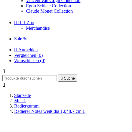
Vincent van Gogh Collection
Egon Schiele Collection
Claude Monet Collection



Zoo
Merchandise
Sale %

Anmelden
Vergleichen (
0
)
Wunschlisten (
0
)


Suche

Startseite
Musik
Radiergummi
Radierer Notes weiß dia 1,0*8,7 cm L