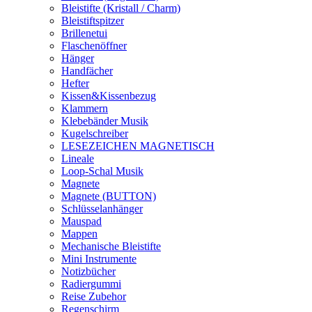
Bleistifte (Kristall / Charm)
Bleistiftspitzer
Brillenetui
Flaschenöffner
Hänger
Handfächer
Hefter
Kissen&Kissenbezug
Klammern
Klebebänder Musik
Kugelschreiber
LESEZEICHEN MAGNETISCH
Lineale
Loop-Schal Musik
Magnete
Magnete (BUTTON)
Schlüsselanhänger
Mauspad
Mappen
Mechanische Bleistifte
Mini Instrumente
Notizbücher
Radiergummi
Reise Zubehor
Regenschirm