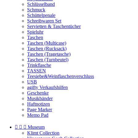
Schlüsselband
Schmuck
Schüttelpenale
Schreibwaren Set
Servietten & Taschentücher
Spieluhr
Taschen
Taschen (Multicase)
Taschen (Rucksack)
Taschen (Tragetasche)
Taschen (Turnbeutel)
Trinkflasche
TASSEN
Teesiebe&Weinflaschenverschluss
USB
agifty Verkaufshilfen
Geschenke
Musikbänder
Haftnotizen
Page Marker
Memo Pad



Museum
Klimt Collection