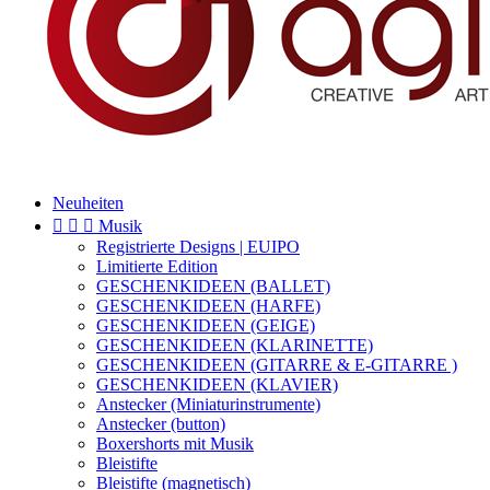
Neuheiten



Musik
Registrierte Designs | EUIPO
Limitierte Edition
GESCHENKIDEEN (BALLET)
GESCHENKIDEEN (HARFE)
GESCHENKIDEEN (GEIGE)
GESCHENKIDEEN (KLARINETTE)
GESCHENKIDEEN (GITARRE & E-GITARRE )
GESCHENKIDEEN (KLAVIER)
Anstecker (Miniaturinstrumente)
Anstecker (button)
Boxershorts mit Musik
Bleistifte
Bleistifte (magnetisch)