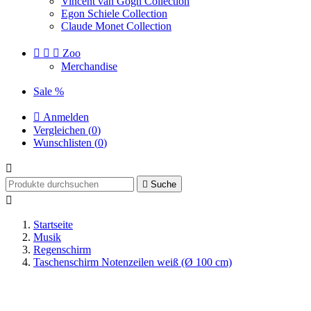
Vincent van Gogh Collection
Egon Schiele Collection
Claude Monet Collection



Zoo
Merchandise
Sale %

Anmelden
Vergleichen (
0
)
Wunschlisten (
0
)


Suche

Startseite
Musik
Regenschirm
Taschenschirm Notenzeilen weiß (Ø 100 cm)