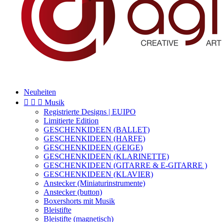
Neuheiten



Musik
Registrierte Designs | EUIPO
Limitierte Edition
GESCHENKIDEEN (BALLET)
GESCHENKIDEEN (HARFE)
GESCHENKIDEEN (GEIGE)
GESCHENKIDEEN (KLARINETTE)
GESCHENKIDEEN (GITARRE & E-GITARRE )
GESCHENKIDEEN (KLAVIER)
Anstecker (Miniaturinstrumente)
Anstecker (button)
Boxershorts mit Musik
Bleistifte
Bleistifte (magnetisch)