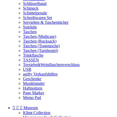
Schlüsselband
Schmuck
Schüttelpenale
Schreibwaren Set
Servietten & Taschentücher
Spieluhr
Taschen
Taschen (Multicase)
Taschen (Rucksack)
Taschen (Tragetasche)
Taschen (Turnbeutel)
Trinkflasche
TASSEN
Teesiebe&Weinflaschenverschluss
USB
agifty Verkaufshilfen
Geschenke
Musikbänder
Haftnotizen
Page Marker
Memo Pad



Museum
Klimt Collection