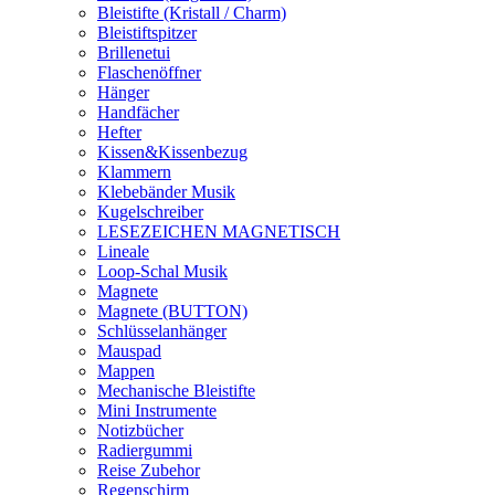
Bleistifte (Kristall / Charm)
Bleistiftspitzer
Brillenetui
Flaschenöffner
Hänger
Handfächer
Hefter
Kissen&Kissenbezug
Klammern
Klebebänder Musik
Kugelschreiber
LESEZEICHEN MAGNETISCH
Lineale
Loop-Schal Musik
Magnete
Magnete (BUTTON)
Schlüsselanhänger
Mauspad
Mappen
Mechanische Bleistifte
Mini Instrumente
Notizbücher
Radiergummi
Reise Zubehor
Regenschirm